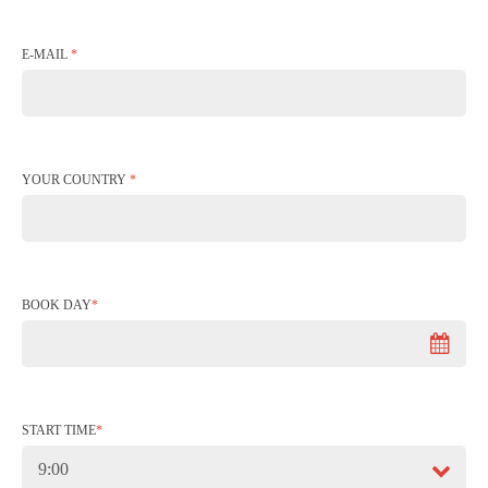
E-MAIL
*
YOUR COUNTRY
*
BOOK DAY
*
START TIME
*