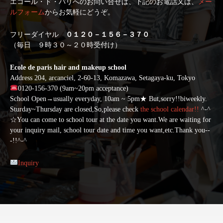
エコール・ド・パリへのお問い合せは、下記のお電話又は、
メー
ルフォーム
からお気軽にどうぞ。
フリーダイヤル
０１２０－１５６－３７０
（毎日 ９時３０～２０時受付け）
Ecole de paris hair and makeup school
Address 204, arcanciel, 2-60-13, Komazawa, Setagaya-ku, Tokyo
0120-156-370 (9am~20pm acceptance)
School Open→usually everyday, 10am ~ 5pm★ But,sorry!!biweekly.
Sturday~Thursday are closed,So,please check
the school calendar!!
^-^
☆You can come to school tour at the date you want.We are waiting for
your inquiry mail, school tour date and time you want,etc.Thank you--
-!!^-^
Inquiry