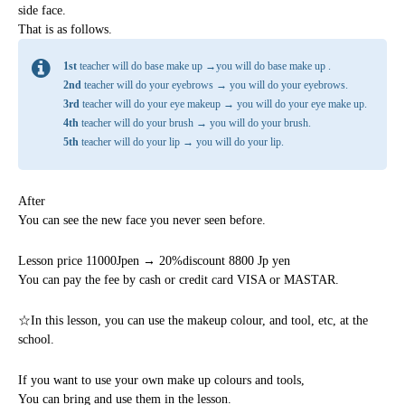
side face.
That is as follows.
1st
teacher will do base make up →you will do base make up .
2nd
teacher will do your eyebrows → you will do your eyebrows.
3rd
teacher will do your eye makeup → you will do your eye make up.
4th
teacher will do your brush → you will do your brush.
5th
teacher will do your lip → you will do your lip.
After
You can see the new face you never seen before.
Lesson price 11000Jpen → 20%discount 8800 Jp yen
You can pay the fee by cash or credit card VISA or MASTAR.
☆In this lesson, you can use the makeup colour, and tool, etc, at the
school.
If you want to use your own make up colours and tools,
You can bring and use them in the lesson.