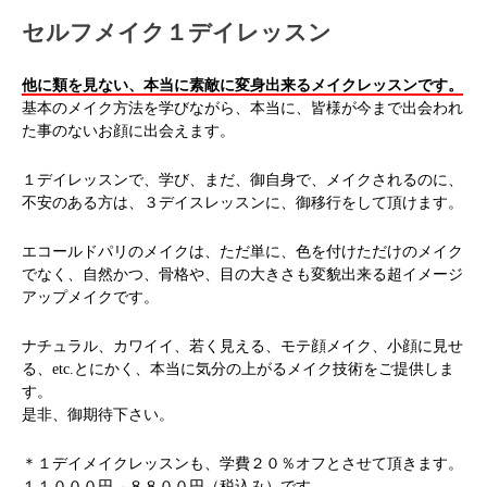
セルフメイク１デイレッスン
他に類を見ない、本当に素敵に変身出来るメイクレッスンです。
基本のメイク方法を学びながら、本当に、皆様が今まで出会われ
た事のないお顔に出会えます。
１デイレッスンで、学び、まだ、御自身で、メイクされるのに、
不安のある方は、３デイスレッスンに、御移行をして頂けます。
エコールドパリのメイクは、ただ単に、色を付けただけのメイク
でなく、自然かつ、骨格や、目の大きさも変貌出来る超イメージ
アップメイクです。
ナチュラル、カワイイ、若く見える、モテ顔メイク、小顔に見せ
る、etc.とにかく、本当に気分の上がるメイク技術をご提供しま
す。
是非、御期待下さい。
＊１デイメイクレッスンも、学費２０％オフとさせて頂きます。
１１０００円→８８００円（税込み）です。